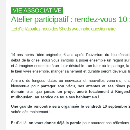
VIE ASSOCIATIVE
Atelier participatif : rendez-vous 10 
...et d'ici là parlez-nous des Sheds avec notre questionnaire !
14 ans après l'idée originelle, 6 ans après l'ouverture du lieu réhabi
début de la crise, nous vous invitons à poser ensemble un regard sur 
et à imaginer ensemble à un futur désirable : un futur où le partage, la 
le bien vivre ensemble, manger sainement et durable seront devenus l
Ami·e·s de longues dates ou nouveaux et nouvelles venu·e·s, cha
bienvenu·e pour
partager son vécu, ses attentes et ses rêves
po
demain
plus que jamais
un projet ancré localement à Kingersh
mulhousien, au service de tous ses habitant·e·s
!
Une grande rencontre sera organisée le
vendredi 10 septembre 
soirée dès maintenant !
Et d'ici là,
on vous donne déjà la parole
pour amorcer nos réflexions 