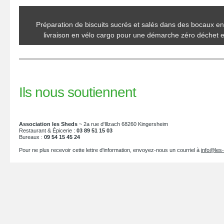
Préparation de biscuits sucrés et salés dans des bocaux en
livraison en vélo cargo pour une démarche zéro déchet e
Ils nous soutiennent
Association les Sheds
~ 2a rue d'Illzach 68260 Kingersheim
Restaurant & Épicerie :
03 89 51 15 03
Bureaux :
09 54 15 45 24
Pour ne plus recevoir cette lettre d'information, envoyez-nous un courriel à
info@les