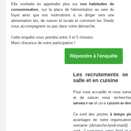
Elle souhaite en apprendre plus sur
nos habitudes de
consommation
, sur la place de l'alimentation au sein du
foyer ainsi que nos motivations à se diriger vers une
alimentation bio, de saison et locale et comment les Sheds
vous accompagnent ou pas dans votre démarche.
Cette enquête vous prendra entre 3 et 5 minutes.
Merci d'avance de votre participation !
Répondre à l'enquête
Les recrutements se 
salle et en cuisine
Pour vous accueillir et vous servi
et de saison nous rechercho
serveu·r·se
et un·e
cuisini·er·ère
Ce sont des postes
à temps pl
avantages de notre organisatio
semaine
(dimanche-lundi-mardi)
,
août, 2 semaines entre Noël et n