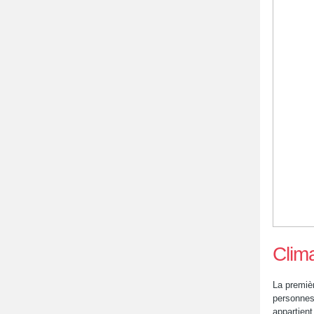
Clima
La premièr
personne
appartien