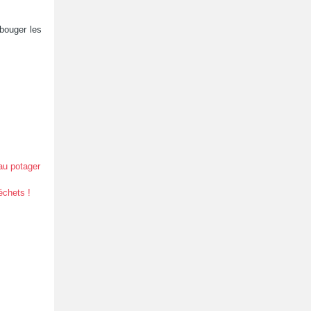
 bouger les
 au potager
échets !