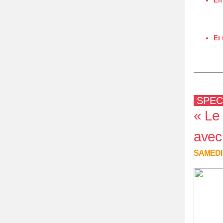
En 
Et 
SPEC
« Le
avec
SAMEDI