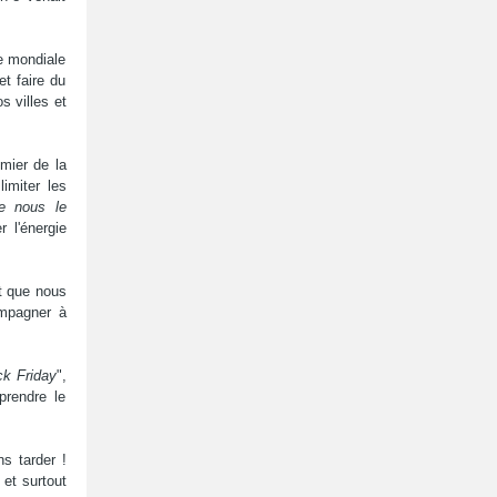
ée mondiale
t faire du
s villes et
mier de la
limiter les
ue nous le
 l'énergie
t que nous
ompagner à
ck Friday
",
prendre le
s tarder !
 et surtout