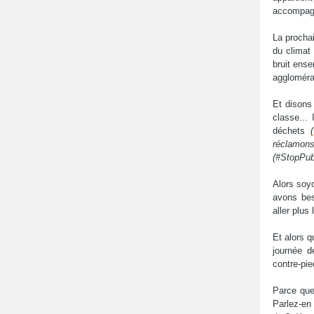
accompagn
La prochai
du climat
bruit ense
aggloméra
Et disons
classe...
déchets
(
réclamons
(#StopPub
Alors soy
avons be
aller plus l
Et alors q
journée d
contre-pie
Parce que
Parlez-en 