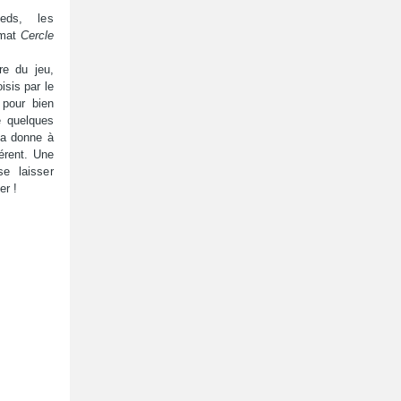
eds, les
rmat
Cercle
re du jeu,
isis par le
 pour bien
e quelques
 ça donne à
érent. Une
se laisser
er !