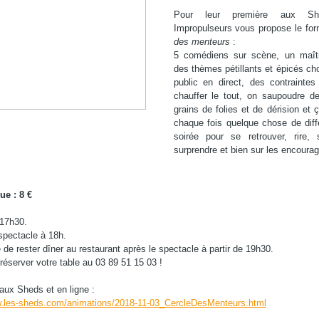
Pour leur première aux Sh
Impropulseurs vous propose le fo
des menteurs
:
5 comédiens sur scène, un maît
des thèmes pétillants et épicés cho
public en direct, des contraintes
chauffer le tout, on saupoudre d
grains de folies et de dérision et
chaque fois quelque chose de diff
soirée pour se retrouver, rire, 
surprendre et bien sur les encourag
ue : 8 €
 17h30.
spectacle à 18h.
é de rester dîner au restaurant après le spectacle à partir de 19h30.
éserver votre table au 03 89 51 15 03 !
e aux Sheds et en ligne :
w.les-sheds.com/animations/2018-11-03_CercleDesMenteurs.html