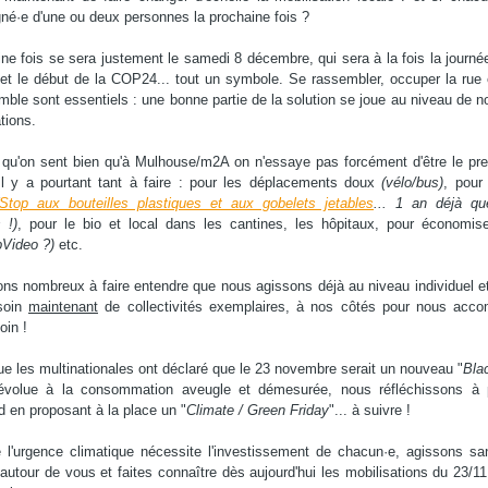
é·e d'une ou deux personnes la prochaine fois ?
ne fois se sera justement le samedi 8 décembre, qui sera à la fois la journ
 et le début de la COP24... tout un symbole. Se rassembler, occuper la rue e
mble sont essentiels : une bonne partie de la solution se joue au niveau de no
tions.
 qu'on sent bien qu'à Mulhouse/m2A on n'essaye pas forcément d'être le pre
 Il y a pourtant tant à faire : pour les déplacements doux
(vélo/bus)
, pour 
Stop aux bouteilles plastiques et aux gobelets jetables
... 1 an déjà q
 !)
, pour le bio et local dans les cantines, les hôpitaux, pour économiser
Video ?)
etc.
ons nombreux à faire entendre que nous agissons déjà au niveau individuel e
soin
maintenant
de collectivités exemplaires, à nos côtés pour nous acc
oin !
ue les multinationales ont déclaré que le 23 novembre serait un nouveau "
Bla
évolue à la consommation aveugle et démesurée, nous réfléchissons à 
d en proposant à la place un "
Climate / Green Friday
"... à suivre !
 l'urgence climatique nécessite l'investissement de chacun·e, agissons san
autour de vous et faites connaître dès aujourd'hui les mobilisations du 23/11