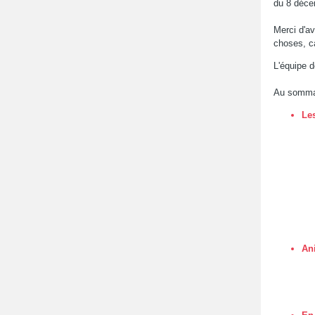
du 8 déce
Merci d'av
choses, c
L'équipe 
Au sommair
Le
An