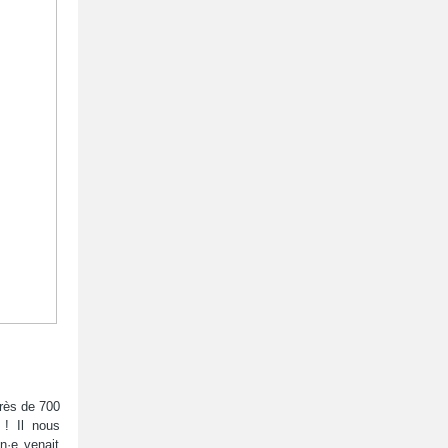
près de 700
! Il nous
n·e venait