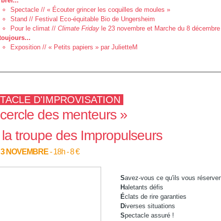
bref...
Spectacle // « Écouter grincer les coquilles de moules »
Stand // Festival Eco-équitable Bio de Ungersheim
Pour le climat //
Climate Friday
le 23 novembre et Marche du 8 décembre
toujours...
Exposition // « Petits papiers » par JulietteM
TACLE D'IMPROVISATION
 cercle des menteurs »
 la troupe des Impropulseurs
 3 NOVEMBRE
- 18h - 8 €
S
avez-vous ce qu'ils vous réserven
H
aletants défis
É
clats de rire garanties
D
iverses situations
S
pectacle assuré !