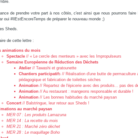
mbre.
ance de prendre votre part à nos côtés, c'est ainsi que nous pourrons faire
ar oui #IlEstEncoreTemps de préparer le nouveau monde ;)
des Sheds.
e de cette lettre :
s animations du mois
Spectacle
// « Le cercle des menteurs » avec les Impropulseurs
Semaine Européenne de Réduction des Déchets
Atelier
// Tawashi et gratounette
Chantiers participatif
s // Réalisation d'une butte de permaculture
pédagogique et fabrication de toilettes sèches
Animation
// Repartez de l'épicerie avec des produits... pas des d
Animation
// Au restaurant : mangeons responsable et durable !
Animation
// Les bonnes habitudes du marché paysan
Concert
// Balstringue, leur retour aux Sheds !
imations au marché paysan
MER 07 : Les produits Lamazuna
MER 14 : La recette du mois
MER 21 : Marché zéro déchet
MER 28 : Le maquillage Boho