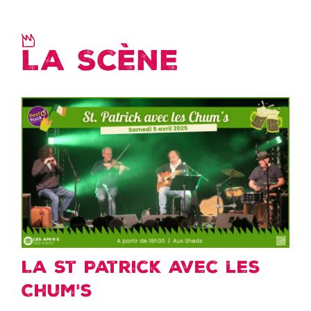
La Scène
La St Patrick avec les
Chum's