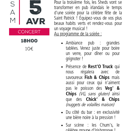
5
S
Pour la troisième fois, les Sheds vont se
transformer en pub irlandais le temps
A
d'une soirée pour la célèbre fête de la
avr
Saint Patrick ! Équipez-vous de vos plus
M
beaux habits verts et rendez-vous pour
un voyage musical !
Concert
Au programme de la soirée :
18h00
Ambiance pub : grandes
10€
tablées. Venez juste pour boire
un verre, pour dîner ou pour
grignoter !
Présence de
Rest'O Truck
qui
nous régalera avec de
savoureux
Fish & Chips
mais
aussi pour ceux qui n'aiment
pas le poisson des
Veg' &
Chips
(VG, sans gluten)
ainsi
que des
Chick' & Chips
(nuggets de volailles maison)
Du côté du bar : en exclusivité
une bière noire à la pression !
Sur scène : les Chum's, le
célèbre groupe d'Irishgroove !