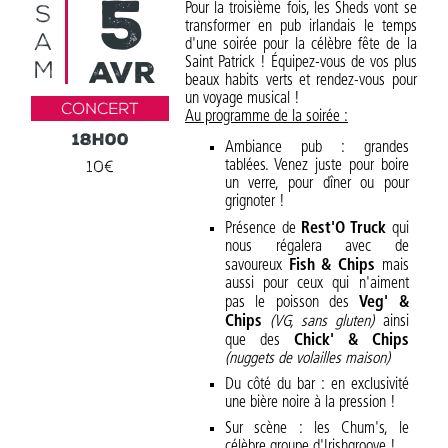
5
S
Pour la troisième fois, les Sheds vont se
transformer en pub irlandais le temps
A
d'une soirée pour la célèbre fête de la
avr
Saint Patrick ! Équipez-vous de vos plus
M
beaux habits verts et rendez-vous pour
un voyage musical !
Concert
Au programme de la soirée :
18h00
Ambiance pub : grandes
10€
tablées. Venez juste pour boire
un verre, pour dîner ou pour
grignoter !
Présence de
Rest'O Truck
qui
nous régalera avec de
savoureux
Fish & Chips
mais
aussi pour ceux qui n'aiment
pas le poisson des
Veg' &
Chips
(VG, sans gluten)
ainsi
que des
Chick' & Chips
(nuggets de volailles maison)
Du côté du bar : en exclusivité
une bière noire à la pression !
Sur scène : les Chum's, le
célèbre groupe d'Irishgroove !