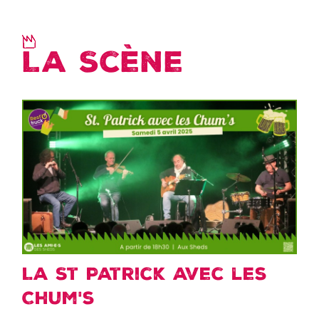
La Scène
La St Patrick avec les
Chum's